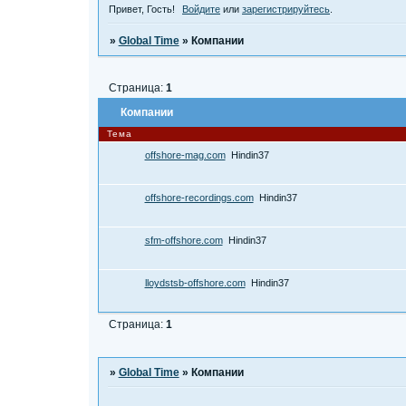
Привет, Гость!
Войдите
или
зарегистрируйтесь
.
»
Global Time
»
Компании
Страница:
1
Компании
Тема
offshore-mag.com
Hindin37
offshore-recordings.com
Hindin37
sfm-offshore.com
Hindin37
lloydstsb-offshore.com
Hindin37
Страница:
1
»
Global Time
»
Компании