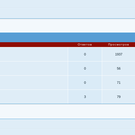
Ответов
Просмотров
0
1937
0
56
0
71
3
79